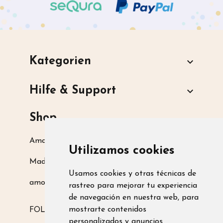
Kategorien

Hilfe & Support

Shop
Amarsupiel S.L.
Utilizamos cookies
Madrid, Spanien
Usamos cookies y otras técnicas de
amoamarsupiel@amarsupiel.com
rastreo para mejorar tu experiencia
de navegación en nuestra web, para
mostrarte contenidos
FOLGE UNS AUF
personalizados y anuncios