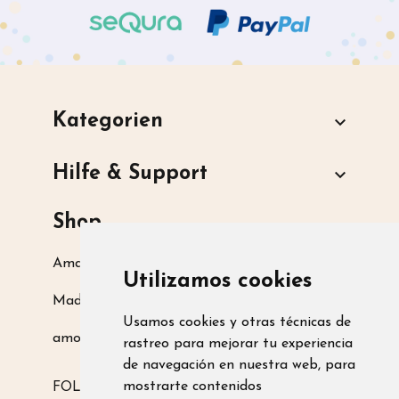
Kategorien

Hilfe & Support

Shop
Amarsupiel S.L.
Utilizamos cookies
Madrid, Spanien
Usamos cookies y otras técnicas de
amoamarsupiel@amarsupiel.com
rastreo para mejorar tu experiencia
de navegación en nuestra web, para
mostrarte contenidos
FOLGE UNS AUF