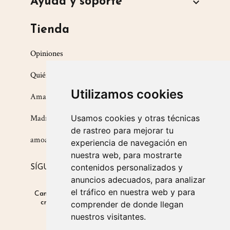
Ayuda y soporte

Tienda
Opiniones
Quiénes somos
Utilizamos cookies
Amarsupiel S.L.
Madrid, España
Usamos cookies y otras técnicas
de rastreo para mejorar tu
amoamarsupiel@amarsupiel.com
experiencia de navegación en
nuestra web, para mostrarte
contenidos personalizados y
SÍGUENOS EN
anuncios adecuados, para analizar
el tráfico en nuestra web y para
Canguros para bebés
|
Productos que favorecen la
crianza respetuosa
|
Productos para un porteo
comprender de donde llegan
seguro en invierno
nuestros visitantes.