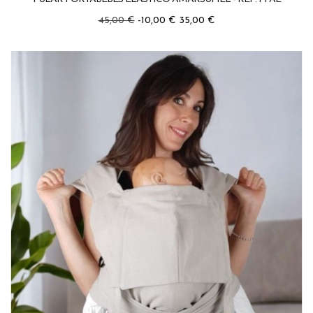
Precio
Precio
45,00 €
-10,00 €
35,00 €
regular