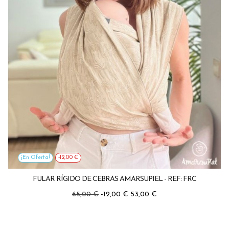
¡En Oferta!
-12,00 €
FULAR RÍGIDO DE CEBRAS AMARSUPIEL - REF: FRC
Precio
Precio
65,00 €
-12,00 €
53,00 €
regular