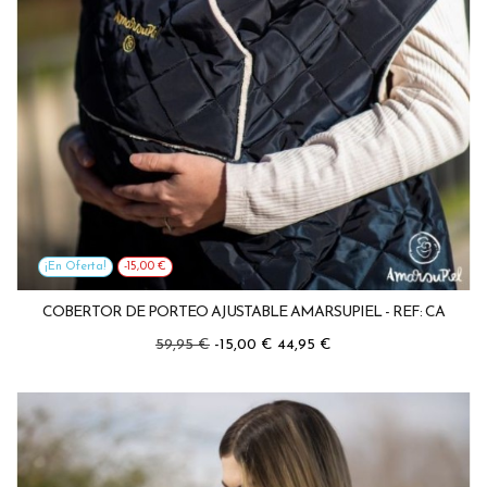
¡En Oferta!
-15,00 €
COBERTOR DE PORTEO AJUSTABLE AMARSUPIEL - REF: CA
Precio
Precio
59,95 €
-15,00 €
44,95 €
regular