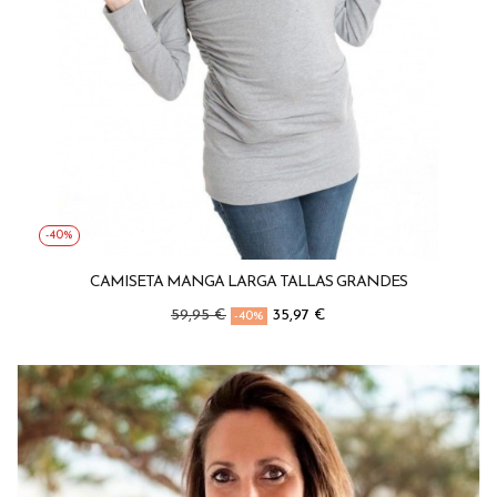
-40%
CAMISETA MANGA LARGA TALLAS GRANDES
Precio
Precio
59,95 €
35,97 €
-40%
regular