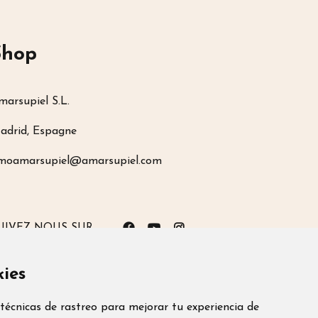
Shop
marsupiel S.L.
adrid, Espagne
moamarsupiel@amarsupiel.com
UIVEZ NOUS SUR
kies
its pour un transport hivernal sûr
técnicas de rastreo para mejorar tu experiencia de