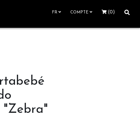
(0)
FR
COMPTE
rtabebé
do
 "Zebra"