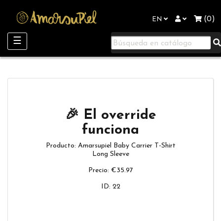
"
(0)
EN
Toggle
☰
navigation
🎉 El override
funciona
Producto: Amarsupiel Baby Carrier T-Shirt
Long Sleeve
Precio: €35.97
ID: 22