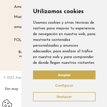
Amarsupiel S.L.
Utilizamos cookies
Madrid, Spain
Usamos cookies y otras técnicas de
amoamarsupiel@amarsupiel.com
rastreo para mejorar tu experiencia
de navegación en nuestra web, para
mostrarte contenidos
FOLLOW US ON
personalizados y anuncios
adecuados, para analizar el tráfico
Babysitters for babies
|
Products that promote
respectful parenting
|
Products for safe winter
en nuestra web y para comprender
carrying
de donde llegan nuestros visitantes.
Aceptar
© 2022 Amarsupiel. All right reserved
Configurar
Site map
Rechazar